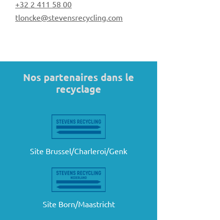
+32 2 411 58 00
tloncke@stevensrecycling.com
Nos partenaires dans le
recyclage
Site Brussel/Charleroi/Genk
Site Born/Maastricht